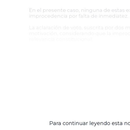
En el presente caso, ninguna de estas ex
improcedencia por falta de inmediatez.
La aclaración de voto, suscrita por dos 
motivación, considerando que la improc
relevancia constitucional.
Implicaciones para el ejercicio 
Este auto reafirma la exigencia de act
tutela. La presentación tardía puede im
paso del tiempo diluya la eficacia del a
Además, se pone de manifiesto la neces
las partes acrediten su procedencia cu
Esta providencia contribuye a la compren
la seguridad jurídica y la protección e
Para continuar leyendo esta no