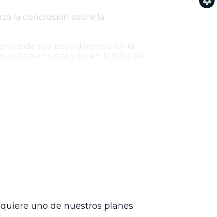
za la conclusión sobre la
improcedencia pero discrepa en la
isito temporal y no en la falta de
s fundamentales mediante la acción de
protección inmediata busca evitar que el
ciones al requisito de inmediatez y que
ez en la acción de tutela, fortaleciendo
dquiere uno de nuestros planes.