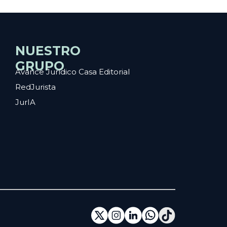
NUESTRO
GRUPO
Avance Jurídico Casa Editorial
RedJurista
JurIA