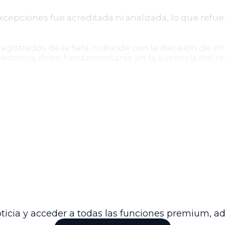
cepciones fue acreditada ni analizada, lo que refuer
magistrados de la Sala, coincide con la decisión de 
edencia debe fundamentarse en la ausencia del requ
de la acción de tutela
uar diligentemente en la protección de los derecho
pedir el acceso efectivo a este mecanismo, pues la 
mparo constitucional.
idad de que los jueces examinen con rigor las excep
ando corresponda.
sión y aplicación rigurosa del requisito de inmediat
fectiva de los derechos fundamentales en Colombia.
ticia y acceder a todas las funciones premium, a