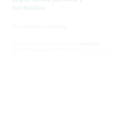
normativa
Esta decisión refuerza:
El carácter preferente del
principio
constitucional del mérito
en el acceso y
provisión de cargos públicos de carrera,
tal como lo establece el artículo 125 de la
Constitución Política.
La necesidad de una interpretación
sistemática y finalista del ordenamiento
jurídico, que garantice la igualdad de
oportunidades y la progresividad de los
derechos laborales.
La distinción entre el control abstracto y
concreto de constitucionalidad,
permitiendo que en casos específicos se