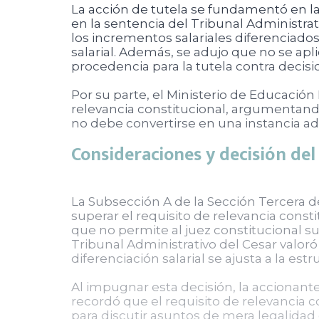
La acción de tutela se fundamentó en l
en la sentencia del Tribunal Administrativ
los incrementos salariales diferenciados
salarial. Además, se adujo que no se apl
procedencia para la tutela contra decisio
Por su parte, el Ministerio de Educación
relevancia constitucional, argumentando 
no debe convertirse en una instancia adic
Consideraciones y decisión del
La Subsección A de la Sección Tercera d
superar el requisito de relevancia const
que no permite al juez constitucional sust
Tribunal Administrativo del Cesar valo
diferenciación salarial se ajusta a la es
Al impugnar esta decisión, la accionant
recordó que el requisito de relevancia co
para discutir asuntos de mera legalidad 