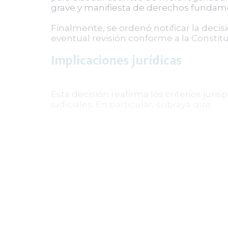
grave y manifiesta de derechos fundamen
Finalmente, se ordenó notificar la decisi
eventual revisión conforme a la Constituc
Implicaciones jurídicas
Esta decisión reafirma los criterios jur
judiciales. En particular, subraya que:
La tutela no puede convertirse en una te
independencia del juez natural.
El requisito de relevancia constituciona
fundamentales.
Las diferencias salariales en el escal
grados y niveles con requisitos diferenc