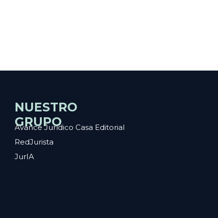
NUESTRO
GRUPO
Avance Jurídico Casa Editorial
RedJurista
JurIA