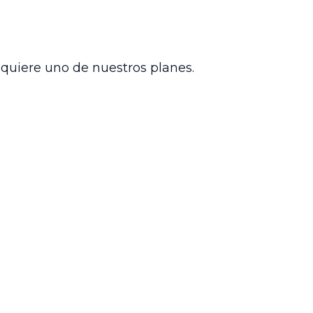
isdiccionales, limitando el uso
n la estabilidad y coherencia del
dquiere uno de nuestros planes.