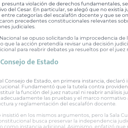
a presunta violación de derechos fundamentales, se
o del Cesar. En particular, se alegó que no existía ju
 entre categorías del escalafón docente y que se om
icaron precedentes constitucionales relevantes sobre
nes judiciales.
 Nacional se opuso solicitando la improcedencia de l
que la acción pretendía revisar una decisión judicia
ional para reabrir debates ya resueltos por el juez 
 Consejo de Estado
el Consejo de Estado, en primera instancia, declaró
itucional. Fundamentó que la tutela contra providenc
ituir la función del juez natural ni reabrir análisis 
ró adecuadamente las pruebas y el marco normativo 
tructura y reglamentación del escalafón docente.
e insistió en los mismos argumentos, pero la Sala Cu
nstitucional busca preservar la independencia judicia
o como instancia adicional. Asimismo, enfatizó que 