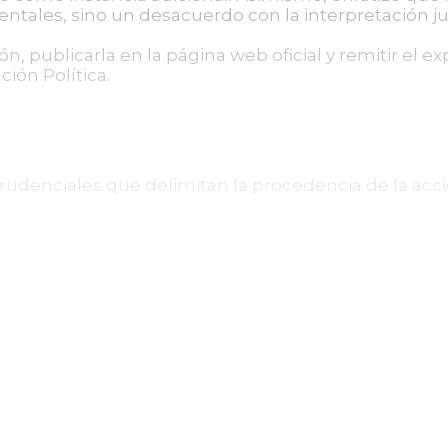
tales, sino un desacuerdo con la interpretación jud
ón, publicarla en la página web oficial y remitir el e
ión Política.
isprudenciales que delimitan la procedencia de la acc
rcera instancia para revisar decisiones judiciales, 
l exige que la controversia involucre una afectación
afón docente deben interpretarse conforme al marco
iados.