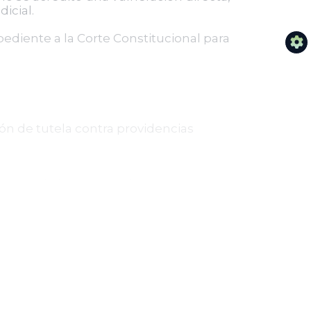
icial.
xpediente a la Corte Constitucional para
ión de tutela contra providencias
respetando la autonomía e
 grave y directa de derechos
 normativo vigente, que contempla