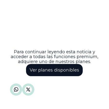
efectividad y eficiencia de la
administración de justicia electoral, en
estricto respeto de las garantías
procesales. Con esta decisión, se envía un
mensaje claro sobre la importancia de la
buena fe procesal y el respeto al debido
proceso en todos los ámbitos judiciales,
contribuyendo a la transparencia y
legitimidad de los procesos electorales
en el país.
Para continuar leyendo esta noticia y
acceder a todas las funciones premium,
adquiere uno de nuestros planes.
Ver planes disponibles