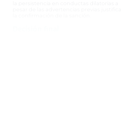
la persistencia en conductas dilatorias a
pesar de las advertencias previas justifica
la confirmación de la sanción.
Decisión final
El Consejo de Estado confirmó el auto
sancionatorio del 13 de abril de 2026,
ratificando la multa de diez salarios
mínimos mensuales legales vigentes
impuesta al demandado. La providencia
advierte que no procede recurso alguno
contra esta decisión y ordena el
cumplimiento de la sanción dentro de los
plazos establecidos, con las medidas
correspondientes en caso de
incumplimiento.
Esta resolución reafirma la facultad de los
tribunales administrativos para sancionar
conductas dilatorias, garantizando así la