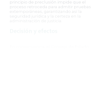
principio de preclusión impide que el
proceso retroceda para admitir pruebas
extemporáneas, garantizando así la
seguridad jurídica y la certeza en la
administración de justicia.
Decisión y efectos
En consecuencia, el Consejo de Estado
negó las solicitudes probatorias
presentadas por la parte demandante. La
providencia destaca la importancia de
respetar los términos procesales y los
requisitos legales para la admisión de
pruebas, especialmente en segunda
instancia, para evitar dilaciones indebidas
y preservar la integridad del proceso.
La decisión fue firmada electrónicamente
por el magistrado ponente y se notificará
conforme a lo registrado en la Secretaría