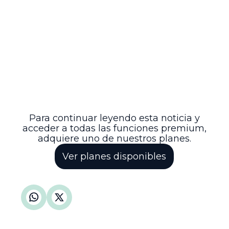
de la Sección Tercera del Consejo de
Estado.
Esta resolución reafirma los principios
procesales de oportunidad y preclusión
en el ámbito contencioso administrativo,
subrayando que la admisión de pruebas
en segunda instancia debe ser
excepcional y rigurosamente justificada,
en aras de la eficiencia y seguridad
jurídica del proceso.
Para continuar leyendo esta noticia y
acceder a todas las funciones premium,
adquiere uno de nuestros planes.
Ver planes disponibles