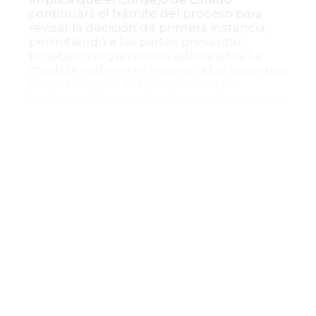
continuará el trámite del proceso para
revisar la decisión de primera instancia,
permitiendo a las partes presentar
pruebas o argumentos adicionales. La
medida reafirma el respeto a las garantías
procesales y al debido proceso en
materia administrativa, especialmente en
temas relacionados con derechos
pensionales.
En suma, la providencia representa un
paso procesal clave en la revisión judicial
del reconocimiento y pago de pensión de
gracia, bajo la supervisión del máximo
tribunal administrativo del país y
conforme a parámetros legales claros y
procedimientos electrónicos modernos
para garantizar la integridad y
transparencia del expediente.
La providencia fue firmada
electrónicamente, asegurando la