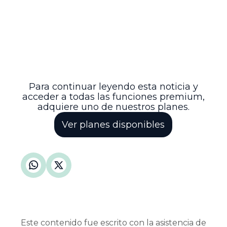
autenticidad y conservación de los
documentos conforme al artículo 186 del
CPACA, lo que refuerza la seguridad
jurídica y la validez del proceso
administrativo. Con esta decisión, se
espera que el caso continúe su trámite
con todas las garantías legales y
procesales para las partes involucradas.
Para continuar leyendo esta noticia y
acceder a todas las funciones premium,
adquiere uno de nuestros planes.
Ver planes disponibles
Este contenido fue escrito con la asistencia de