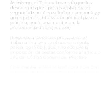
Asimismo, el Tribunal recordó que los
descuentos por aportes al sistema de
seguridad social en salud operan por ley y
no requieren autorización judicial para su
práctica, por lo cual no afectan la
procedencia de la ejecución.
Respecto a las costas procesales, el
Tribunal indicó que el cumplimiento
parcial de la obligación no excluye la
imposición de costas conforme al artículo
365 del Código General del Proceso.
Finalmente, la Sala ordenó continuar con
la ejecución por las sumas pendientes de
pago, la presentación de la liquidación
actualizada del crédito y condenó en
costas a la parte recurrente.
Decisión final