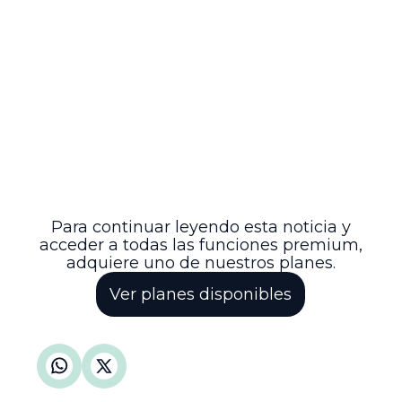
restrictiva sobre la concesión de
beneficios penales en delitos catalogados
como de especial gravedad,
contribuyendo a la claridad y seguridad
jurídica en la aplicación del derecho penal
colombiano. De este modo, se envía un
mensaje claro acerca de la rigurosidad
con que se aplican las normas penales en
casos de hurto calificado, enfatizando la
importancia de la legalidad y la
coherencia en la administración de
justicia.
Para continuar leyendo esta noticia y
acceder a todas las funciones premium,
adquiere uno de nuestros planes.
Ver planes disponibles