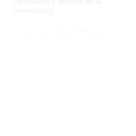
Conclusión y efectos de la
providencia
El Tribunal Superior del Distrito Judicial
de Valledupar confirmó la sentencia
condenatoria y la negativa de beneficios
sustitutivos para el delito de hurto
calificado y agravado, reafirmando la
aplicación estricta del artículo 68A del
Código Penal. La decisión resalta la
prevalencia del principio de legalidad y la
función preventiva de la pena frente a
argumentos basados en condiciones
personales o sociales favorables del
condenado. Contra esta providencia
procede recurso de casación, y una vez
ejecutoriada, el expediente deberá ser
remitido al juzgado de origen para la
ejecución de la pena impuesta.
Esta decisión refuerza la interpretación