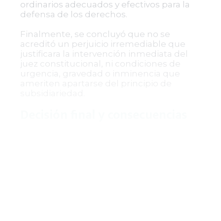
ordinarios adecuados y efectivos para la
defensa de los derechos.
Finalmente, se concluyó que no se
acreditó un perjuicio irremediable que
justificara la intervención inmediata del
juez constitucional, ni condiciones de
urgencia, gravedad o inminencia que
ameriten apartarse del principio de
subsidiariedad.
Decisión final y consecuencias
En consecuencia, el Tribunal Superior del
Distrito Judicial de Valledupar confirmó la
sentencia de primera instancia que
declaró improcedente la acción de tutela.
La Registraduría Nacional del Estado Civil
no está obligada a realizar la corrección
administrativa solicitada sin que el
ciudadano agote previamente los medios