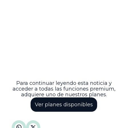
legales ordinarios.
Se ordenó notificar a las partes y remitir el
expediente a la Corte Constitucional para
su eventual revisión, conforme a los
procedimientos establecidos.
Esta decisión reafirma la importancia del
respeto a los procedimientos legales para
la modificación del estado civil y la
necesidad de agotar las vías ordinarias
antes de acudir al amparo constitucional,
garantizando así la seguridad jurídica y el
debido proceso en materia registral.
Para continuar leyendo esta noticia y
acceder a todas las funciones premium,
adquiere uno de nuestros planes.
Ver planes disponibles