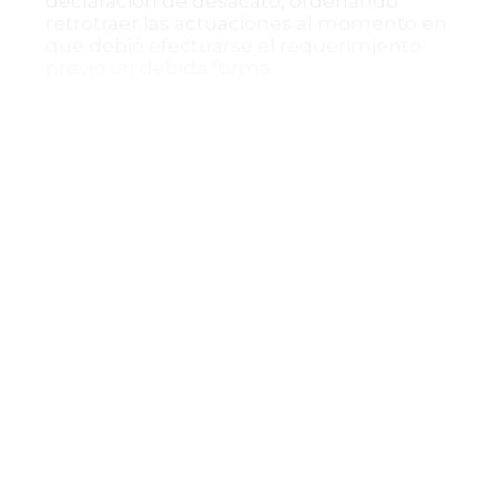
declaración de desacato, ordenando
retrotraer las actuaciones al momento en
que debió efectuarse el requerimiento
previo en debida forma.
Conclusión y efectos de la
providencia
La decisión del Tribunal Superior de
Valledupar enfatiza la importancia del
respeto al debido proceso en los
incidentes de desacato, especialmente
en la garantía del derecho de defensa y la
individualización de responsabilidades.
Esta providencia reafirma que, para la
imposición de sanciones en estos casos,
es indispensable cumplir con el trámite
legal previo y demostrar la
responsabilidad subjetiva de los
funcionarios involucrados.