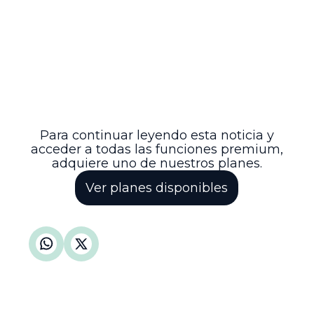
Contra esta decisión no procede recurso
alguno y la secretaría del tribunal
procederá con las notificaciones
pertinentes para que se subsanen las
irregularidades detectadas en el trámite
sancionatorio, garantizando así el respeto
a los derechos fundamentales y el
correcto ejercicio de la administración de
justicia.
Para continuar leyendo esta noticia y
acceder a todas las funciones premium,
adquiere uno de nuestros planes.
Ver planes disponibles