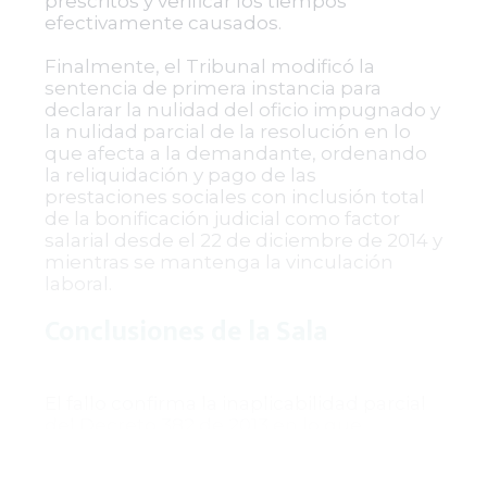
prescritos y verificar los tiempos
efectivamente causados.
Finalmente, el Tribunal modificó la
sentencia de primera instancia para
declarar la nulidad del oficio impugnado y
la nulidad parcial de la resolución en lo
que afecta a la demandante, ordenando
la reliquidación y pago de las
prestaciones sociales con inclusión total
de la bonificación judicial como factor
salarial desde el 22 de diciembre de 2014 y
mientras se mantenga la vinculación
laboral.
Conclusiones de la Sala
El fallo confirma la inaplicabilidad parcial
del Decreto 382 de 2013 en lo que
respecta a la exclusión de la bonificación
judicial como factor salarial integral,