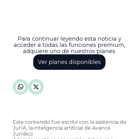
interpretación y aplicación de beneficios
salariales en el sector público,
asegurando que las bonificaciones
reconocidas de forma habitual y periódica
sean consideradas para todos los efectos
legales correspondientes.
Para continuar leyendo esta noticia y
acceder a todas las funciones premium,
adquiere uno de nuestros planes.
Ver planes disponibles
Este contenido fue escrito con la asistencia de
JurIA, la inteligencia artificial de Avance
Jurídico.