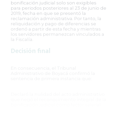
bonificación judicial solo son exigibles
para periodos posteriores al 23 de junio de
2019, fecha en que se presentó la
reclamación administrativa. Por tanto, la
reliquidación y pago de diferencias se
ordenó a partir de esta fecha y mientras
los servidores permanezcan vinculados a
la Fiscalía.
Decisión final
En consecuencia, el Tribunal
Administrativo de Boyacá confirmó la
sentencia de primera instancia que:
Declaró la nulidad del acto administrativo
que negó el reconocimiento integral de la
bonificación judicial como factor salarial.
Ordenó la reliquidación y pago de