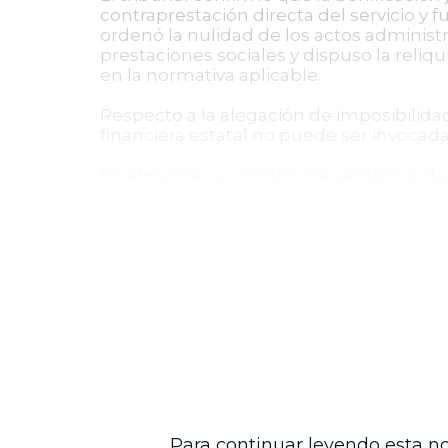
contraprestación directa del servicio y 
ordenó la nulidad de los actos administr
prestaciones sociales y dispuso la reliq
en la normativa aplicable.
Respecto a la alegación de imposibilida
financiera estatal no puede ser invoca
Finalmente, se modificó la sentencia de
negativo por omisión en la resolución de
Conclusión de la decisión
La sentencia confirmada representa un i
derechos laborales y constitucionales so
otorgados a servidores públicos. Esta de
para efectos de liquidación de prestacion
El fallo tiene efectos inter partes y sie
fortaleciendo la protección de los derech
Para continuar leyendo esta no