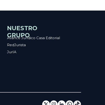
NUESTRO
GRUPO
Avance Jurídico Casa Editorial
RedJurista
JurIA