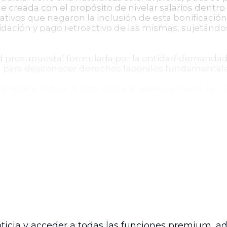
fue creada con el propósito de nivelar salarios dentr
ativos que negaron la inclusión de esta bonificación
uidación y pago retroactivo de las mismas, sujetándos
d presupuestal formulada por la entidad demandada, 
da para desconocer derechos laborales fundamentale
 primera instancia para declarar expresamente la co
l recurso administrativo.
mportante pronunciamiento en materia laboral públi
bre las disposiciones normativas que pretendan limit
cisión garantiza que la bonificación judicial sea con
es sociales, en respeto a los principios de igualdad,
nta un precedente para casos similares dentro de la j
os laborales en el sector público y contribuyendo a la
ticia y acceder a todas las funciones premium, a