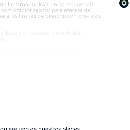
o de la Rama Judicial. En consecuencia,
 como factor salarial para efectos de
e a los límites de prescripción previstos
la Sala aclaró que la estabilidad
s.
nfiguración del acto fictamente
ca, al reafirmar la prevalencia de los
ar la naturaleza salarial de beneficios
siderada como parte integral del salario
 dignidad y protección del trabajo.
urisdicción contencioso administrativa,
 justicia social en el ámbito judicial.
dquiere uno de nuestros planes.