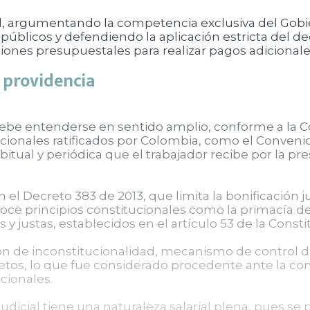
, argumentando la competencia exclusiva del Gobie
 públicos y defendiendo la aplicación estricta del 
ones presupuestales para realizar pagos adicionale
a providencia
 debe entenderse en sentido amplio, conforme a la Co
cionales ratificados por Colombia, como el Convenio 
bitual y periódica que el trabajador recibe por la pre
el Decreto 383 de 2013, que limita la bonificación jud
ce principios constitucionales como la primacía de 
y justas, establecidos en el artículo 53 de la Consti
epción de inconstitucionalidad, mecanismo de control
etos, lo que fue considerado procedente ante la con
cionales.
 judicial tiene una naturaleza salarial plena, pues 