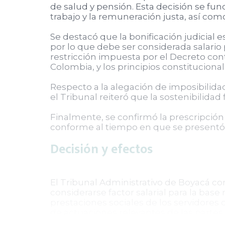
de salud y pensión. Esta decisión se fund
trabajo y la remuneración justa, así como
Se destacó que la bonificación judicial
por lo que debe ser considerada salario 
restricción impuesta por el Decreto cont
Colombia, y los principios constitucional
Respecto a la alegación de imposibilidad
el Tribunal reiteró que la sostenibilida
Finalmente, se confirmó la prescripción 
conforme al tiempo en que se presentó 
Decisión y efectos
El Tribunal Administrativo de Boyacá con
considerarse factor salarial para la base
prestaciones sociales de los servidores
de actuaciones relevantes de las partes.