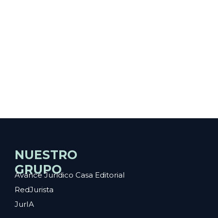
NUESTRO
GRUPO
Avance Jurídico Casa Editorial
RedJurista
JurIA