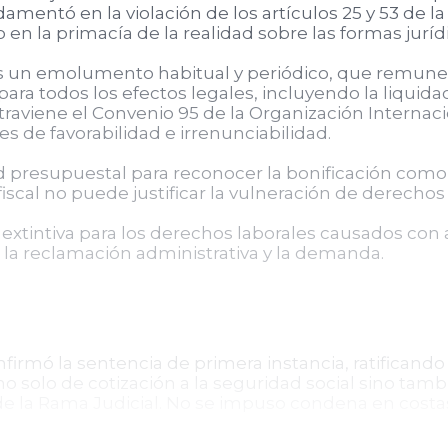
amentó en la violación de los artículos 25 y 53 de la
 en la primacía de la realidad sobre las formas juríd
 es un emolumento habitual y periódico, que remuner
para todos los efectos legales, incluyendo la liquida
raviene el Convenio 95 de la Organización Internacio
es de favorabilidad e irrenunciabilidad.
 presupuestal para reconocer la bonificación como f
d fiscal no puede justificar la vulneración de derech
extintiva para los derechos laborales causados con 
la reclamación administrativa y la demanda.
firmó la sentencia de primera instancia, ratificando 
 no solo de cotización a la seguridad social sino tamb
 de la Rama Judicial. No se impuso condena en costas