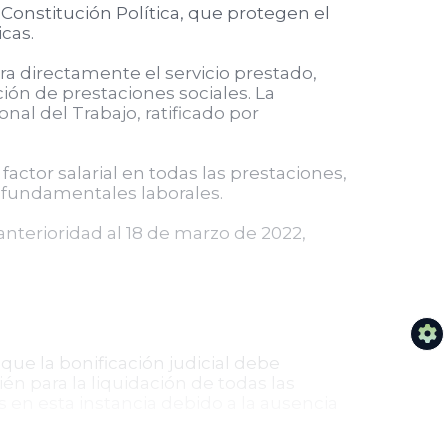
 Constitución Política, que protegen el
icas.
a directamente el servicio prestado,
ción de prestaciones sociales. La
nal del Trabajo, ratificado por
actor salarial en todas las prestaciones,
os fundamentales laborales.
anterioridad al 18 de marzo de 2022,
que la bonificación judicial debe
ién para la liquidación de todas las
 en esta instancia debido a la ausencia