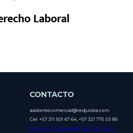
erecho Laboral
CONTACTO
asistentecomercial@redjurista.com
Cel: +57 311 501 67 64, +57 321 775 03 85
Dirección: Carrera 6N° 26B - 85 Piso 9