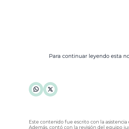
Esta decisión enfatiza la importancia de 
concepto de salario, conforme al bloque
aplicación de la excepción de inconsti
sin modificar la norma en abstracto.
El fallo tiene relevancia para los servido
estableciendo un precedente para la corr
Esto contribuirá a garantizar una remu
cumplimiento con los estándares constit
Para continuar leyendo esta no
Este contenido fue escrito con la asistencia d
Además, contó con la revisión del equipo jur