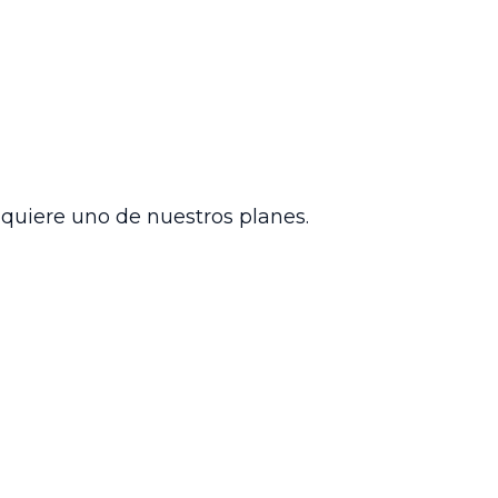
aboral y la interpretación amplia del
s vigentes. Además, reafirma la
hos fundamentales en casos concretos,
arial y prestacional que los regula,
 de liquidación de prestaciones sociales.
omponentes salariales, en
dquiere uno de nuestros planes.