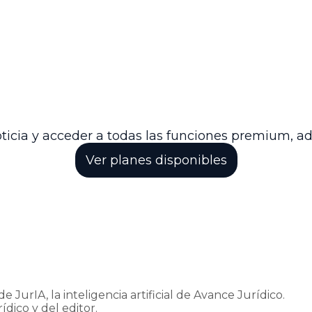
respetar los principios constitucionales en materia l
 de constitucionalidad y los tratados internacionale
tucionalidad como herramienta para proteger derec
res públicos de la Rama Judicial y para el régimen sal
ecta inclusión de la bonificación judicial en la base
neración justa y completa que reconozca todos los c
ucionales y laborales del país.
ticia y acceder a todas las funciones premium, a
Ver planes disponibles
e JurIA, la inteligencia artificial de Avance Jurídico.
ídico y del editor.