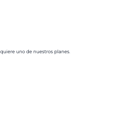
den de reliquidación con una tasa de
e transición. Sin embargo, ratificó la
 la correcta valorización del factor
l juzgado de origen para las
s y la coherencia normativa en la
 sostenibilidad financiera del sistema.
dquiere uno de nuestros planes.