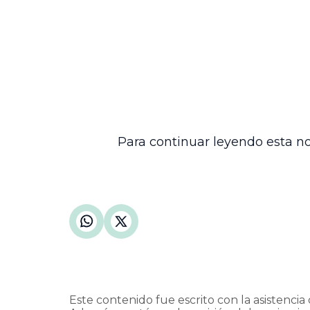
El Tribunal revocó parcialmente la sente
reemplazo del 80%, y confirmó que la tas
obligación de la UGPP de corregir la actu
salarial del año 2010.
Finalmente, no se impusieron costas en e
anotaciones y trámites correspondiente
Esta decisión reafirma la necesidad de 
administración de la seguridad social, g
Para continuar leyendo esta no
Este contenido fue escrito con la asistencia d