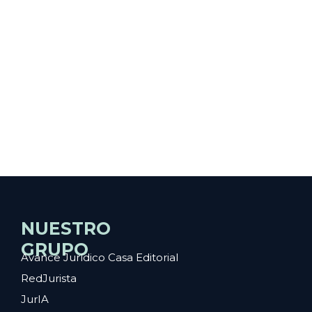
NUESTRO
GRUPO
Avance Jurídico Casa Editorial
RedJurista
JurIA