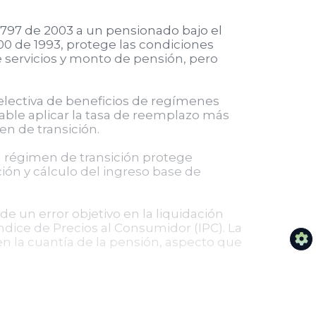
y 797 de 2003 a un pensionado bajo el
100 de 1993, protege las condiciones
e servicios y monto de pensión, pero
selectiva de beneficios de regímenes
viable aplicar la tasa de reemplazo más
en de transición.
el régimen de transición protege
ón y cálculo del ingreso base de
 de un error objetivo en la liquidación
ndice de Precios al Consumidor (IPC). La
en la cuantía de la pensión, aspecto que