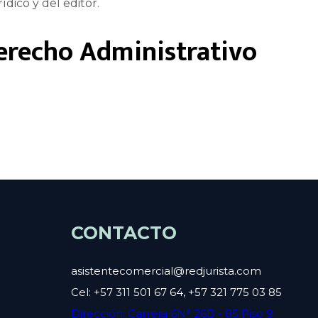
ídico y del editor.
erecho Administrativo
CONTACTO
asistentecomercial@redjurista.com
Cel: +57 311 501 67 64, +57 321 775 03 85
Dirección: Carrera 6N° 26B - 85 Piso 9