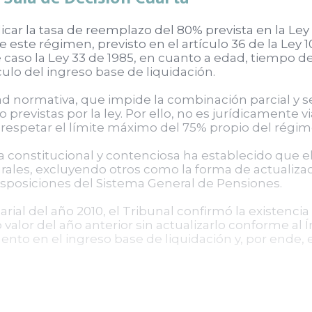
licar la tasa de reemplazo del 80% prevista en la Le
e este régimen, previsto en el artículo 36 de la Ley 
e caso la Ley 33 de 1985, en cuanto a edad, tiempo d
culo del ingreso base de liquidación.
idad normativa, que impide la combinación parcial y 
 previstas por la ley. Por ello, no es jurídicamente 
 respetar el límite máximo del 75% propio del régim
ia constitucional y contenciosa ha establecido que 
ales, excluyendo otros como la forma de actualizaci
disposiciones del Sistema General de Pensiones.
arial del año 2010, el Tribunal confirmó la existencia
alor del año anterior sin actualizarlo conforme al Í
nto en el ingreso base de liquidación y, por ende, 