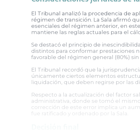
El Tribunal analizó la procedencia de ap
régimen de transición. La Sala afirmó qu
esenciales del régimen anterior, en est
mantiene las reglas actuales para el cál
Se destacó el principio de inescindibil
distintos para conformar prestaciones no
favorable del régimen general (80%) sin
El Tribunal recordó que la jurisprudenc
únicamente ciertos elementos estructur
liquidación, que deben regirse por las 
Respecto a la actualización del factor sal
administrativa, donde se tomó el mismo v
corrección de este error implica un aume
fue ratificado y ordenado por la Sala.
Decisión final