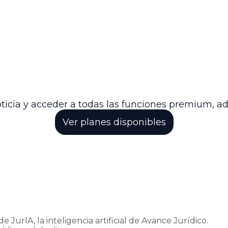
ncia de primera instancia, dejando sin efecto la or
a aplicable debe ser del 75%, conforme al régimen d
alización del ingreso base de liquidación, incluyendo
sta instancia, y se ordenó devolver el expediente a
s.
respetar la integralidad de los regímenes pensionale
arantizando tanto la protección de derechos como la
ticia y acceder a todas las funciones premium, a
Ver planes disponibles
e JurIA, la inteligencia artificial de Avance Jurídico.