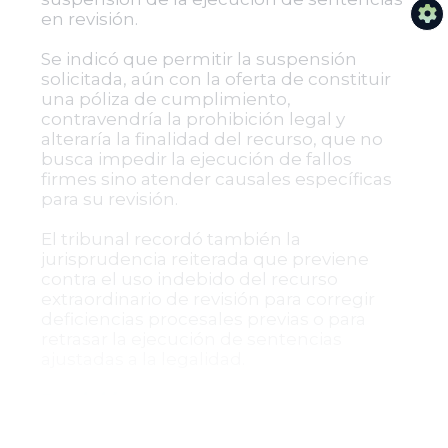
en revisión.
Se indicó que permitir la suspensión
solicitada, aún con la oferta de constituir
una póliza de cumplimiento,
contravendría la prohibición legal y
alteraría la finalidad del recurso, que no
busca impedir la ejecución de fallos
firmes sino atender causales específicas
para su revisión.
El tribunal recordó también la
jurisprudencia reiterada que previene
contra el uso indebido del recurso
extraordinario de revisión para corregir
deficiencias procesales previas o para
retrasar la ejecución de sentencias
ajustadas a la legalidad.
Decisión