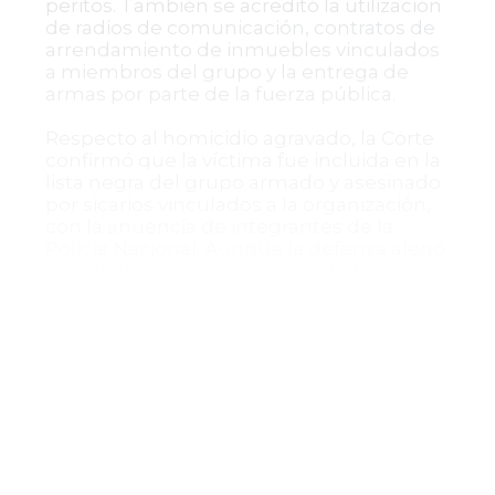
peritos. También se acreditó la utilización
de radios de comunicación, contratos de
arrendamiento de inmuebles vinculados
a miembros del grupo y la entrega de
armas por parte de la fuerza pública.
Respecto al homicidio agravado, la Corte
confirmó que la víctima fue incluida en la
lista negra del grupo armado y asesinado
por sicarios vinculados a la organización,
con la anuencia de integrantes de la
Policía Nacional. Aunque la defensa alegó
que el delito fue un hecho aislado y
personal, la Sala enfatizó que formó parte
de la política sistemática de exterminio
llevada a cabo por la organización
criminal.
Finalmente, se rechazaron los
argumentos sobre la prescripción de la
acción penal, dado que el carácter de lesa
humanidad de los delitos impide su
extinción durante la fase investigativa y se