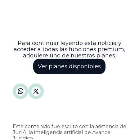
compromiso del sistema judicial
colombiano de garantizar justicia y
reparación frente a graves violaciones a
los derechos humanos y mantener la
lucha contra la impunidad en casos de
violencia organizada.
Para continuar leyendo esta noticia y
acceder a todas las funciones premium,
adquiere uno de nuestros planes.
Ver planes disponibles
Este contenido fue escrito con la asistencia de
JurIA, la inteligencia artificial de Avance
Jurídico.