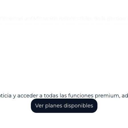
internas del Ministerio responsables de la gestión a
 a operadores de martillo o intermediarios encargad
ades públicas interesadas en la adquisición gratuita
osa, y a empresas autorizadas para la destrucción o c
ia a partir del día siguiente a su publicación en el D
e sean contrarias.
cional por consolidar y simplificar los procedimiento
ndo a la optimización de la gestión pública y al us
a y eficiencia en la administración del parque automo
ticia y acceder a todas las funciones premium, a
Ver planes disponibles