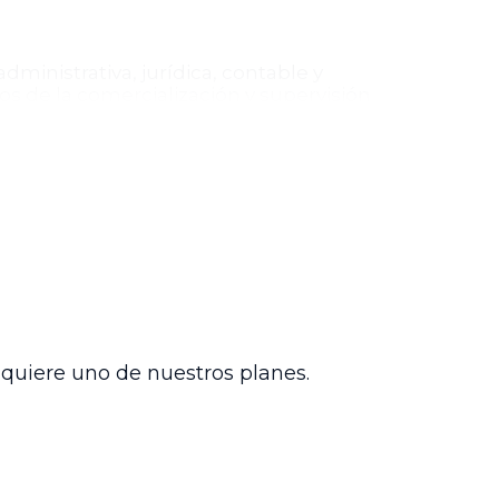
dministrativa, jurídica, contable y
os de la comercialización y supervisión
 de vehículos, a personas naturales y
hatarrización de vehículos.
iario Oficial y derogará las resoluciones
s relacionados con la baja y disposición
o responsable de los recursos del
tor institucional.
dquiere uno de nuestros planes.