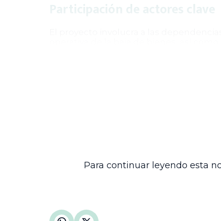
Participación de actores clave
El proyecto involucra a las dependencias 
operativa de la baja de bienes, así como
del proceso. También incluye a las entid
jurídicas participantes en la venta oner
Vigencia y derogatorias
La resolución propuesta entrará en vigenc
unificadas y aquellas disposiciones que l
Este proyecto refleja un esfuerzo institu
de bienes muebles obsoletos, contribuye
Estado, fortaleciendo así la transparenci
Para continuar leyendo esta no