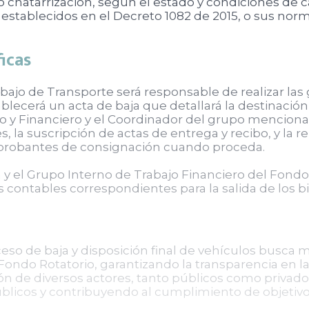
 o chatarrización, según el estado y condiciones de c
ablecidos en el Decreto 1082 de 2015, o sus normas
ficas
ajo de Transporte será responsable de realizar las 
ablecerá un acta de baja que detallará la destinación
ivo y Financiero y el Coordinador del grupo mencion
s, la suscripción de actas de entrega y recibo, y l
mprobantes de consignación cuando proceda.
y el Grupo Interno de Trabajo Financiero del Fondo 
os contables correspondientes para la salida de los b
eso de baja y disposición final de vehículos busca me
 Fondo Rotatorio, garantizando la transparencia en 
ción de diversos actores, tanto públicos como privado
icos y contribuyendo al cumplimiento de objetivos 