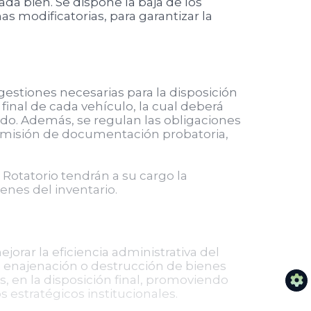
ada bien. Se dispone la baja de los
 modificatorias, para garantizar la
gestiones necesarias para la disposición
 final de cada vehículo, la cual deberá
ado. Además, se regulan las obligaciones
a remisión de documentación probatoria,
Rotatorio tendrán a su cargo la
ienes del inventario.
jorar la eficiencia administrativa del
la enajenación o destrucción de bienes
s, en la disposición final, promoviendo
estratégicos institucionales.