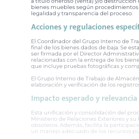
a título oneroso (venta) y/o destrucción
bienes muebles según procedimientos est
legalidad y transparencia del proceso.
Acciones y regulaciones especí
El Coordinador del Grupo Interno de Trab
final de los bienes dados de baja. Se est
ser firmada por el Director Administrat
relacionadas con la entrega de los biene
que incluye pruebas fotográficas y co
El Grupo Interno de Trabajo de Almacén 
elaboración y verificación de los registr
Impacto esperado y relevancia
Esta unificación y consolidación del proc
Ministerio de Relaciones Exteriores y su
obsoletos. Además, facilita la participa
un manejo adecuado de los recursos públ