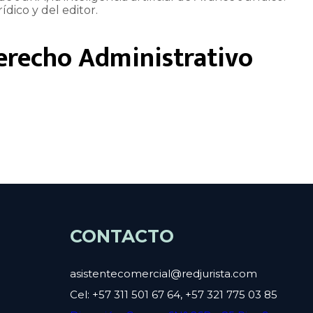
ídico y del editor.
erecho Administrativo
CONTACTO
asistentecomercial@redjurista.com
Cel: +57 311 501 67 64, +57 321 775 03 85