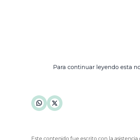
El reconocimiento de la personería jurí
La indicación de que todas las actuacion
único canal habilitado para tal fin.
Esta providencia refleja la importancia q
procesales, garantizando el acceso a la 
administrativa, reafirmando así su comp
Para continuar leyendo esta no
Este contenido fue escrito con la asistencia d