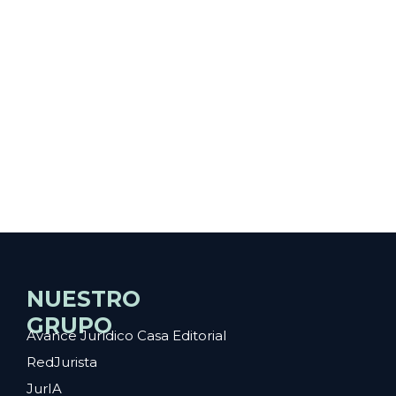
NUESTRO
GRUPO
Avance Jurídico Casa Editorial
RedJurista
JurIA