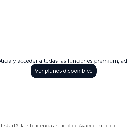
dica del apoderado del demandante, en los términos
es procesales deberán ser presentadas a través de la 
ue otorga el Tribunal Administrativo de Santander a 
justicia y el debido trámite de las demandas present
romiso con la transparencia y la legalidad en todos 
ticia y acceder a todas las funciones premium, a
Ver planes disponibles
e JurIA, la inteligencia artificial de Avance Jurídico.