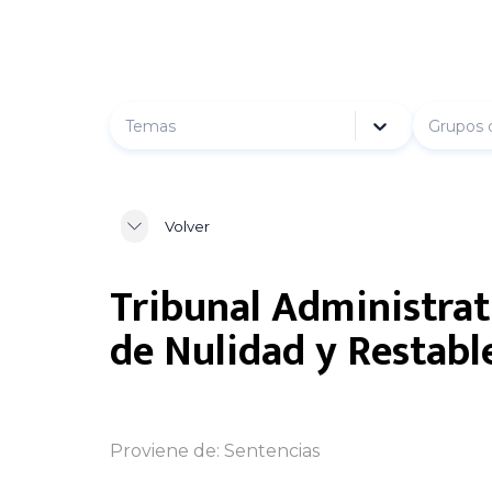
Temas
Grupos 
Volver
Tribunal Administra
de Nulidad y Restabl
Proviene de:
Sentencias