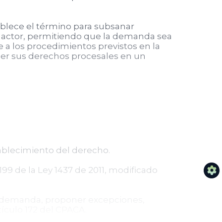
tablece el término para subsanar
l actor, permitiendo que la demanda sea
 a los procedimientos previstos en la
cer sus derechos procesales en un
ablecimiento del derecho.
199 de la Ley 1437 de 2011, modificado
a demanda, proponer excepciones,
ículo 172 del CPACA.