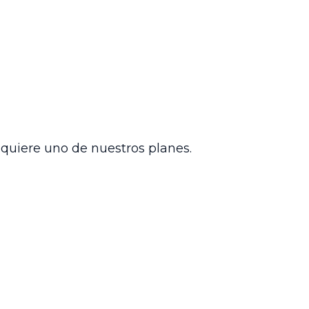
 del poder conferido.
ventanilla virtual del aplicativo SAMAI,
la correcta aplicación de los requisitos
adas en la jurisdicción contencioso
sus procesos.
dquiere uno de nuestros planes.