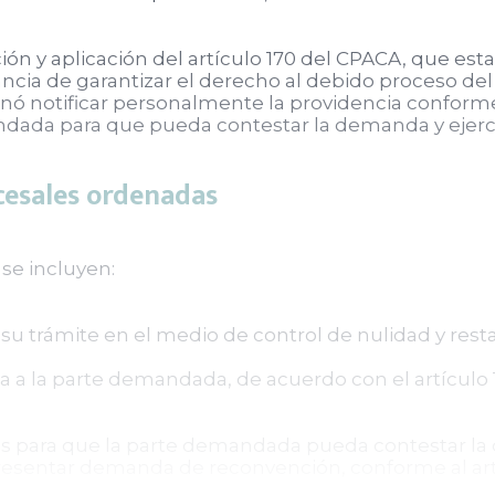
ción y aplicación del artículo 170 del CPACA, que es
ancia de garantizar el derecho al debido proceso de
nó notificar personalmente la providencia conforme
emandada para que pueda contestar la demanda y ejer
cesales ordenadas
se incluyen:
su trámite en el medio de control de nulidad y rest
ia a la parte demandada, de acuerdo con el artículo 
ías para que la parte demandada pueda contestar l
 presentar demanda de reconvención, conforme al art