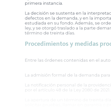
primera instancia.
La decisión se sustenta en la interpreta
defectos en la demanda, y en la import
estudiada en su fondo. Además, se orde
ley, y se otorgó traslado a la parte d
término de treinta días.
Procedimientos y medidas pro
Entre las órdenes contenidas en el auto 
La admisión formal de la demanda para 
La notificación personal de la providenc
por el artículo 48 de la Ley 2080 de 2021.
La apertura de un término de treinta d
solicitar pruebas, llamar en garantía o