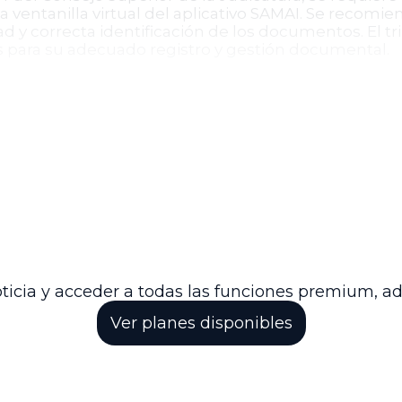
 ventanilla virtual del aplicativo SAMAI. Se recomie
ad y correcta identificación de los documentos. El tr
s para su adecuado registro y gestión documental.
cia la segunda instancia, donde el Tribunal Administ
 docente. La providencia cumple con las disposicione
 de las partes involucradas, fortaleciendo la transpa
te para la resolución definitiva del conflicto, per
esentados por las partes. El Tribunal reiteró su co
docentes implicados en el proceso.
ticia y acceder a todas las funciones premium, a
Ver planes disponibles