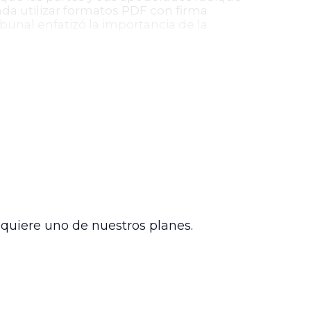
nda utilizar formatos PDF con firma
ibunal enfatizó la importancia de la
rativo de Santander revisará el fondo
s legales vigentes y garantiza el
rencia y eficiencia en la administración
mitiendo que se analicen con mayor
mpromiso con la justicia administrativa
dquiere uno de nuestros planes.