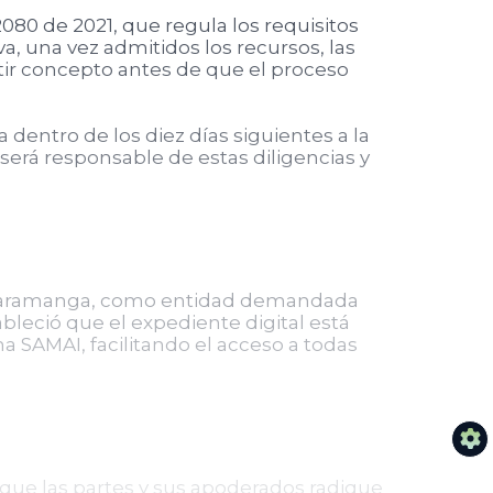
2080 de 2021, que regula los requisitos
, una vez admitidos los recursos, las
itir concepto antes de que el proceso
dentro de los diez días siguientes a la
 será responsable de estas diligencias y
 Bucaramanga, como entidad demandada
bleció que el expediente digital está
ma SAMAI, facilitando el acceso a todas
 que las partes y sus apoderados radique