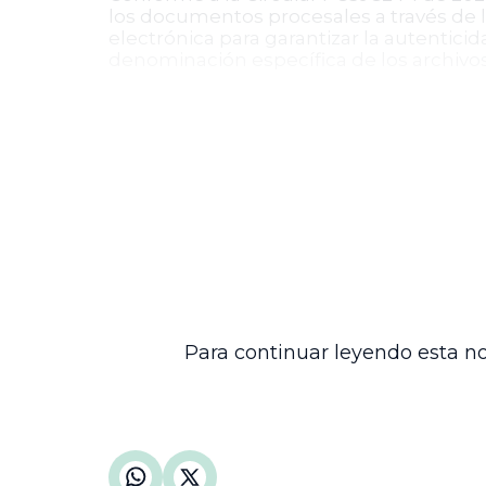
los documentos procesales a través de la
electrónica para garantizar la autenticid
denominación específica de los archivo
Conclusión del trámite
Con esta admisión, el proceso avanza ha
del asunto relacionado con el escalafón
derecho a la defensa y al debido proceso
de justicia administrativa.
Este avance representa un paso importan
profundidad los argumentos y pruebas pr
y la protección de los derechos de los 
Para continuar leyendo esta no