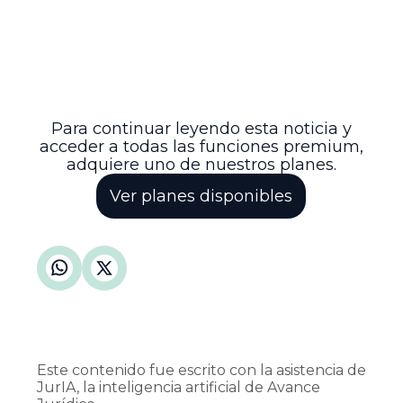
La publicación oportuna y detallada de
estas modificaciones permite a los
participantes ajustar sus procesos
internos y mantener la conformidad con
las disposiciones regulatorias,
asegurando la continuidad y estabilidad
Para continuar leyendo esta noticia y
acceder a todas las funciones premium,
adquiere uno de nuestros planes.
Ver planes disponibles
Este contenido fue escrito con la asistencia de
JurIA, la inteligencia artificial de Avance