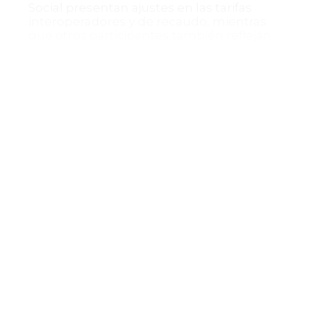
Social presentan ajustes en las tarifas
interoperadores y de recaudo, mientras
que otros participantes también reflejan
las modificaciones según el nuevo
esquema tarifario.
Importancia para el Sistema
Financiero y el Público
Esta circular es crucial para mantener la
actualización y transparencia en los
costos asociados a los sistemas de pago
de bajo valor, que son instrumentos
fundamentales para la economía diaria
de millones de usuarios. La claridad en las
tarifas contribuye a una gestión eficiente
y confiable de las operaciones financieras,
beneficiando a instituciones y usuarios
finales.