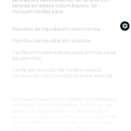
valores en pesos colombianos. Se
incluyen tarifas para:
Planillas de liquidación electrónica.
Planillas de liquidación asistida.
Tarifas interoperadores para ambos tipos
de planillas.
Tarifa de recaudo de fondos para la
transacción CCD crédito planilla asistida.
El anexo presenta un listado de códigos y
nombres de participantes junto con las
tarifas correspondientes, facilitando la
consulta y aplicación directa por parte de
las entidades involucradas. Por ejemplo,
bancos como Davibank y Banco Caja