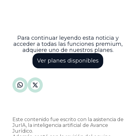
consolidando criterios jurisprudenciales
sobre la procedencia y los límites de este
mecanismo constitucional, y
contribuyendo a fortalecer la estabilidad y
coherencia del ordenamiento jurídico
colombiano.
Para continuar leyendo esta noticia y
acceder a todas las funciones premium,
adquiere uno de nuestros planes.
Ver planes disponibles
Este contenido fue escrito con la asistencia de
JurIA, la inteligencia artificial de Avance
Jurídico.