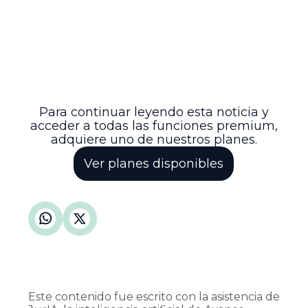
para ser objeto de este mecanismo de
amparo. Además, preserva la autonomía
judicial y la seguridad jurídica, limitando el
uso de la tutela para reabrir debates ya
resueltos en instancias ordinarias,
fortaleciendo así el respeto por el debido
proceso y la correcta administración de
justicia en el país.
Para continuar leyendo esta noticia y
acceder a todas las funciones premium,
adquiere uno de nuestros planes.
Ver planes disponibles
Este contenido fue escrito con la asistencia de