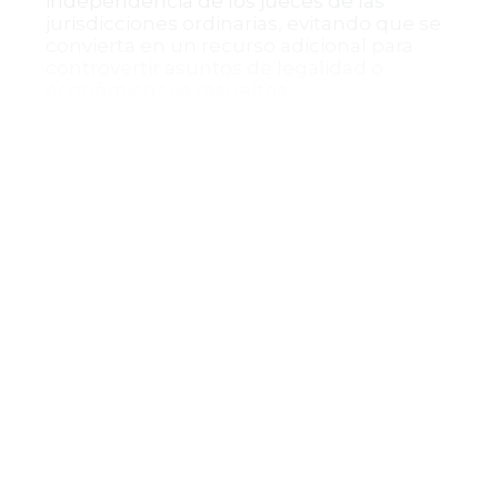
independencia de los jueces de las
jurisdicciones ordinarias, evitando que se
convierta en un recurso adicional para
controvertir asuntos de legalidad o
económicos ya resueltos.
Conclusión del fallo
El Consejo de Estado confirmó la
improcedencia de la acción de tutela,
ratificando la decisión del tribunal
administrativo y el juzgado administrativo,
y dispuso notificar a las partes, remitiendo
el expediente a la Corte Constitucional
para su eventual revisión.
Esta providencia reafirma el carácter
excepcional de la acción de tutela contra
providencias judiciales y la necesidad de
que las controversias planteadas tengan
una auténtica relevancia constitucional