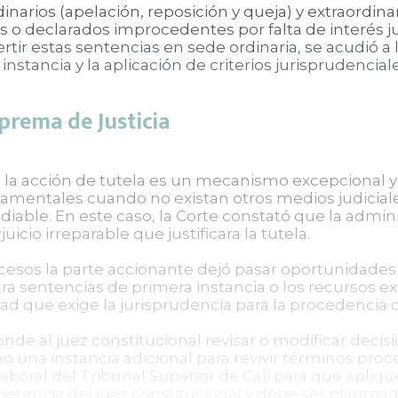
narios (apelación, reposición y queja) y extraordinar
 o declarados improcedentes por falta de interés j
tir estas sentencias en sede ordinaria, se acudió a la
nstancia y la aplicación de criterios jurisprudencia
prema de Justicia
e la acción de tutela es un mecanismo excepcional y 
amentales cuando no existan otros medios judicial
ediable. En este caso, la Corte constató que la admin
uicio irreparable que justificara la tutela.
ocesos la parte accionante dejó pasar oportunidades
ra sentencias de primera instancia o los recursos ex
ad que exige la jurisprudencia para la procedencia de
de al juez constitucional revisar o modificar decisi
mo una instancia adicional para revivir términos pro
 Laboral del Tribunal Superior de Cali para que apli
tencia del juez constitucional y debe ser plantea