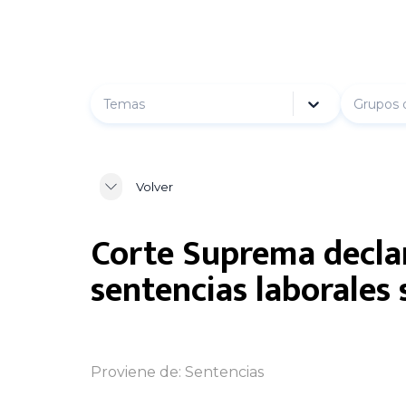
Temas
Grupos 
Volver
Corte Suprema declar
sentencias laborales 
Proviene de:
Sentencias