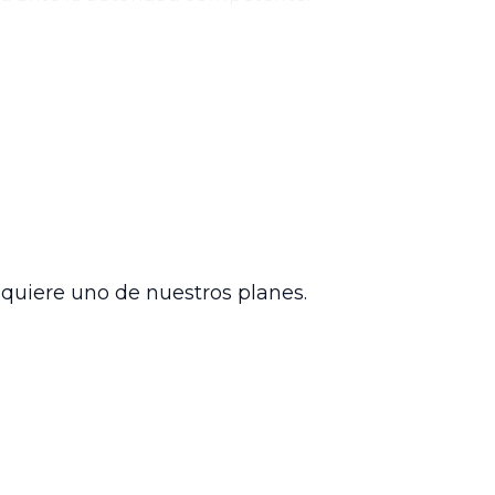
denó notificar a los interesados,
irma la naturaleza subsidiaria de la
la autonomía de las autoridades
rdinarias antes de recurrir a
o a la independencia judicial en materia
dquiere uno de nuestros planes.