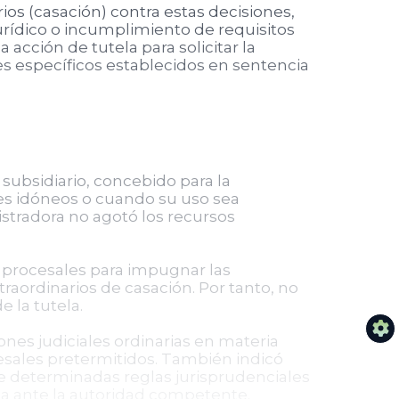
ios (casación) contra estas decisiones,
urídico o incumplimiento de requisitos
 acción de tutela para solicitar la
les específicos establecidos en sentencia
subsidiario, concebido para la
es idóneos o cuando su uso sea
istradora no agotó los recursos
 procesales para impugnar las
traordinarios de casación. Por tanto, no
 la tutela.
ones judiciales ordinarias en materia
cesales pretermitidos. También indicó
que determinadas reglas jurisprudenciales
da ante la autoridad competente.