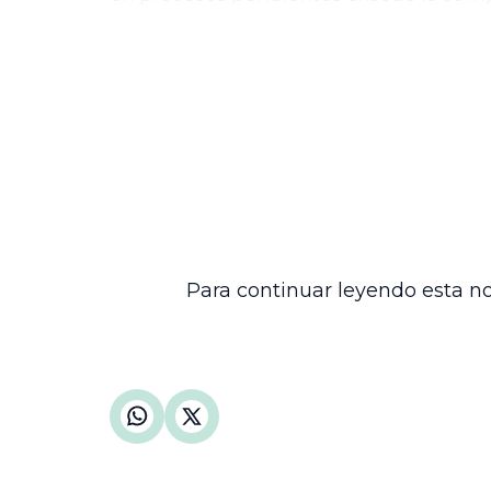
Decisión final
En consecuencia, la Corte Suprema de Ju
remitiendo el expediente a la Corte Const
tutela y la necesidad de respetar los ca
jurisdiccionales en el trámite de proces
Con esta resolución, la Corte Suprema re
mecanismos excepcionales como la tutela
laboral y pensional.
Para continuar leyendo esta no