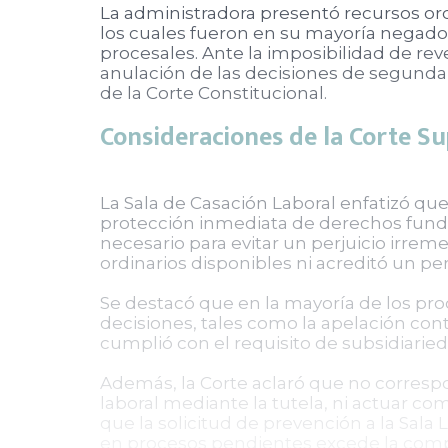
La administradora presentó recursos ordi
los cuales fueron en su mayoría negados
procesales. Ante la imposibilidad de rever
anulación de las decisiones de segunda i
de la Corte Constitucional.
Consideraciones de la Corte Su
La Sala de Casación Laboral enfatizó qu
protección inmediata de derechos fund
necesario para evitar un perjuicio irrem
ordinarios disponibles ni acreditó un perj
Se destacó que en la mayoría de los pr
decisiones, tales como la apelación cont
cumplió con el requisito de subsidiaried
Además, la Corte aclaró que no correspon
laboral mediante la tutela, ni actuar co
que la solicitud de prevención a la Sala
en procesos pendientes excede la compe