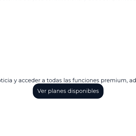
sticia declaró improcedente la acción de tutela y or
itucional para su eventual revisión. La decisión reaf
nales ordinarios de impugnación judicial, así como 
os laborales relacionados con el régimen pensional.
afirma la importancia de agotar las vías procesales o
, garantizando así la seguridad jurídica y el respet
ticia y acceder a todas las funciones premium, a
Ver planes disponibles