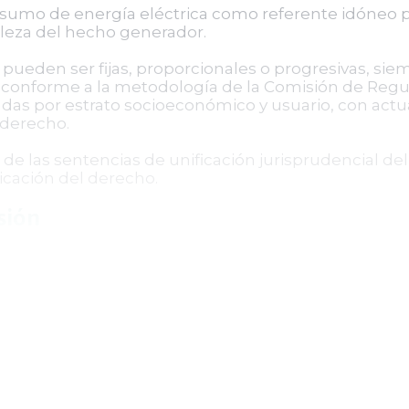
nsumo de energía eléctrica como referente idóneo pa
aleza del hecho generador.
as pueden ser fijas, proporcionales o progresivas, si
o, conforme a la metodología de la Comisión de Regu
iadas por estrato socioeconómico y usuario, con actu
 derecho.
d de las sentencias de unificación jurisprudencial de
licación del derecho.
sión
dministrativo de Boyacá confirmó la sentencia de pr
17 de Miraflores, dado que este se encuentra ajustad
ció el ejercicio legítimo de la autonomía tributaria 
constitucionales y legales aplicables.
na de las partes, en atención a la naturaleza tributa
e en firme.