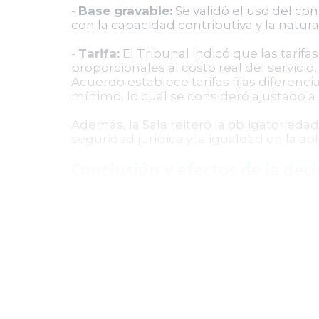
-
Base gravable:
Se validó el uso del co
con la capacidad contributiva y la natur
-
Tarifa:
El Tribunal indicó que las tarif
proporcionales al costo real del servici
Acuerdo establece tarifas fijas diferenc
mínimo, lo cual se consideró ajustado a
Además, la Sala reiteró la obligatorieda
seguridad jurídica y la igualdad en la ap
Conclusión y efectos de la deci
La Sala de Decisión No. 2 del Tribunal A
artículo 185 del Acuerdo Municipal No. 0
doctrina jurisprudencial vigente. Recono
elementos del impuesto a los principios 
La decisión no condenó en costas a ningu
expediente una vez la providencia qued