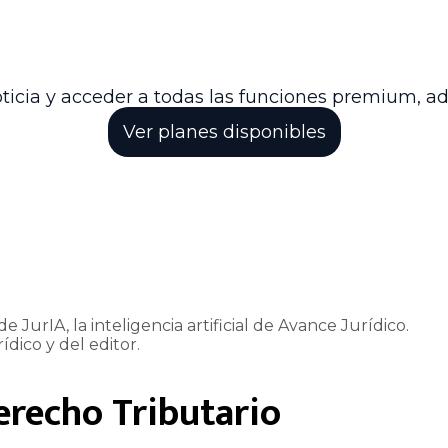
a regulación del impuesto de alumbrado público a niv
uto y la competencia de las entidades territoriales p
lidada del Consejo de Estado. De esta forma, se fort
stación y financiación del servicio público de alumbr
ticia y acceder a todas las funciones premium, a
Ver planes disponibles
e JurIA, la inteligencia artificial de Avance Jurídico.
ídico y del editor.
erecho Tributario