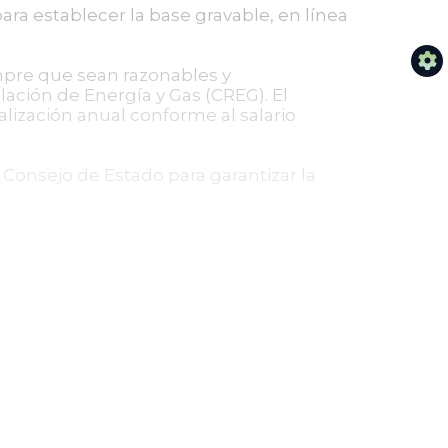
ra establecer la base gravable, en línea
empre que sean razonables y
lación de Energía y Gas (CREG). El
alización anual conforme al salario
l Consejo de Estado para garantizar la
imera instancia que negó la nulidad del
o al ordenamiento jurídico y a la
municipal y la adecuación de los
ria del proceso, y ordenó el archivo del