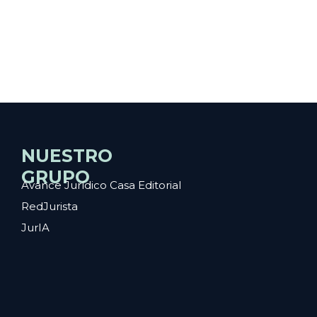
NUESTRO
GRUPO
Avance Jurídico Casa Editorial
RedJurista
JurIA