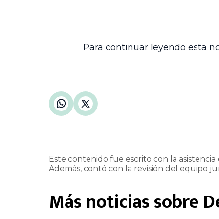
Esta resolución aporta claridad sobre l
precisos sobre la configuración del trib
consonancia con la jurisprudencia conso
tributaria y se garantiza la adecuada pre
Para continuar leyendo esta no
Este contenido fue escrito con la asistencia d
Además, contó con la revisión del equipo jur
Más noticias sobre
D