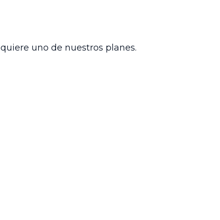
el municipal, estableciendo criterios
ara su administración y cobro, en
alece la seguridad jurídica en materia
ado en Miraflores.
dquiere uno de nuestros planes.