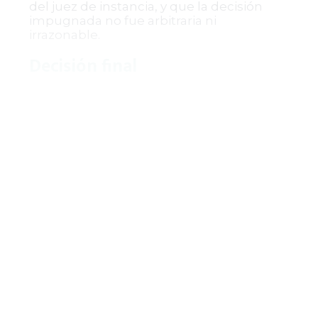
del juez de instancia, y que la decisión
impugnada no fue arbitraria ni
irrazonable.
Decisión final
Por las razones expuestas, la Corte
Suprema de Justicia confirmó la
sentencia del Tribunal Superior que negó
el amparo solicitado y declaró la
prescripción extintiva de la acción
ejecutiva. Se ordenó comunicar la
providencia a las partes interesadas y
remitir el expediente a la Corte
Constitucional para su eventual revisión.
Esta decisión reafirma la importancia del
cumplimiento diligente de los términos
procesales y confirma los criterios
jurisprudenciales sobre prescripción en
materia ejecutiva, garantizando la