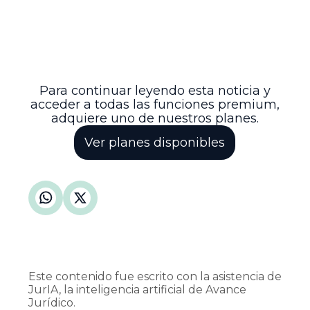
seguridad jurídica en los procesos
sucesorales. De esta manera, se fortalece
el respeto al debido proceso y se
promueve la estabilidad y certeza en la
administración de justicia en casos
sucesorales.
Para continuar leyendo esta noticia y
acceder a todas las funciones premium,
adquiere uno de nuestros planes.
Ver planes disponibles
Este contenido fue escrito con la asistencia de
JurIA, la inteligencia artificial de Avance
Jurídico.