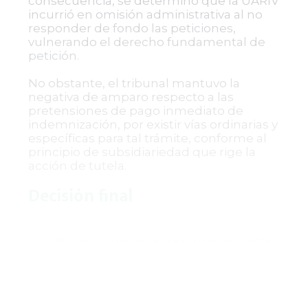
consecuencia, se determinó que la UARIV
incurrió en omisión administrativa al no
responder de fondo las peticiones,
vulnerando el derecho fundamental de
petición.
No obstante, el tribunal mantuvo la
negativa de amparo respecto a las
pretensiones de pago inmediato de
indemnización, por existir vías ordinarias y
específicas para tal trámite, conforme al
principio de subsidiariedad que rige la
acción de tutela.
Decisión final
El Tribunal Superior revocó parcialmente
la sentencia de primera instancia y
amparó el derecho fundamental de
petición, ordenando a la Unidad para la
Atención y Reparación Integral a las