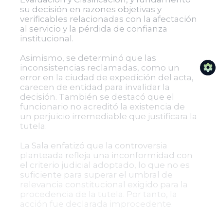
su decisión en razones objetivas y
verificables relacionadas con la afectación
al servicio y la pérdida de confianza
institucional.
Asimismo, se determinó que las
inconsistencias reclamadas, como un
error en la ciudad de expedición del acta,
carecen de entidad para invalidar la
decisión. También se destacó que el
funcionario no acreditó la existencia de
un perjuicio irremediable que justificara la
tutela.
La Sala enfatizó que la controversia
planteada refleja una inconformidad con
el criterio judicial adoptado, lo que no es
suficiente para superar el umbral de
relevancia constitucional exigido para la
procedencia de la tutela. Por tanto, la
acción fue declarada improcedente.