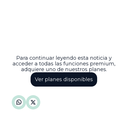
Esta providencia subraya la importancia
del control judicial dentro de los límites
constitucionales y la función residual y
excepcional de la tutela en materia de
decisiones judiciales, consolidando así la
confianza en el sistema judicial y la
estabilidad de las decisiones
administrativas y judiciales adoptadas
conforme a derecho.
Para continuar leyendo esta noticia y
acceder a todas las funciones premium,
adquiere uno de nuestros planes.
Ver planes disponibles